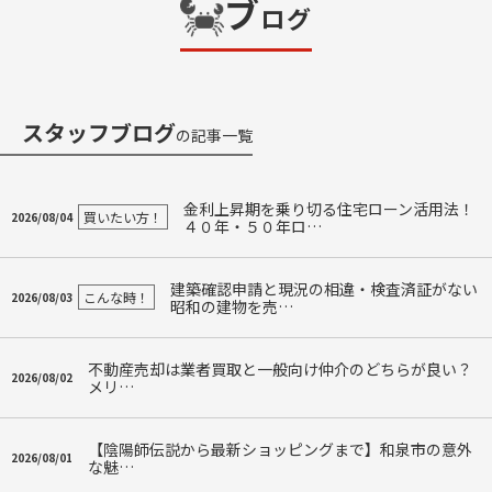
ブ
ログ
スタッフブログ
の記事一覧
金利上昇期を乗り切る住宅ローン活用法！
買いたい方！
2026/08/04
４０年・５０年ロ…
建築確認申請と現況の相違・検査済証がない
こんな時！
2026/08/03
昭和の建物を売…
不動産売却は業者買取と一般向け仲介のどちらが良い？
2026/08/02
メリ…
【陰陽師伝説から最新ショッピングまで】和泉市の意外
2026/08/01
な魅…